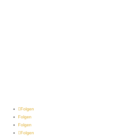
Telefon
+49 351 33 20 500
E-Mail
info@dr-ulla-nagel.com
Social Media
Folgen
Folgen
Folgen
Folgen