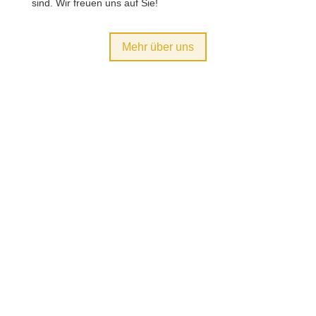
sind. Wir freuen uns auf Sie!
Mehr über uns
Kontaktieren Sie uns!
Adresse
Dr. Ulla Nagel GmbH
Arndtstr. 11
01099 Dresden